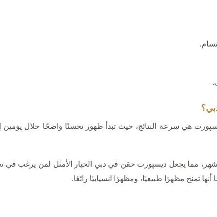
.
بي؟
يسپورت هي سرعة النتائج، حيث تبدأ ظهور تحسنًا واضحًا خلال يومين إ
وم نتائج حقن الديسبورت عادةً من 3 إلى 4 أشهر، مما يجعل ديسپورت حقن في دبي الخيار الأم
 تمنح مظهرًا طبيعيًا، ومظهرًا انسيابيًا رائعًا.